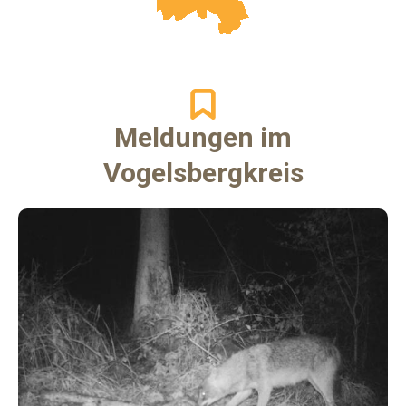
Meldungen im
Vogelsbergkreis