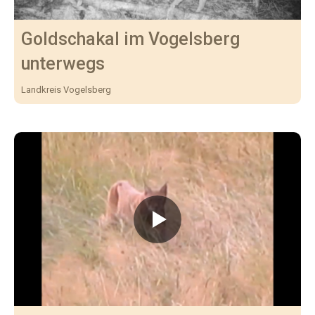
Goldschakal im Vogelsberg
unterwegs
Landkreis Vogelsberg